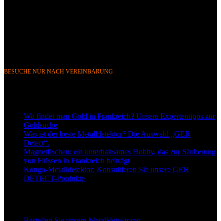
351 Avenue Rogier, 1030 Brüssel, Belgien
Telefon &
WhatsApp: FR (+33) 0643752370
BE (+32) 0484676625
E-Mail:
info@gerdetect.fr
BESUCHE NUR NACH VEREINBARUNG
Neueste Blogbeiträge
Wo findet man Gold in Frankreich? Unsere Expertentipps zur
Goldsuche
Was ist der beste Metalldetektor? Die Auswahl „GER
Detect“.
Magnetfischen: ein unterhaltsames Hobby, das zur Säuberung
von Flüssen in Frankreich beiträgt
Kongo-Metalldetektor: Konsultieren Sie unsere GER
DETECT-Produkte
Links zu unseren Detektoren
Bestellen Sie unsere Metalldetektoren