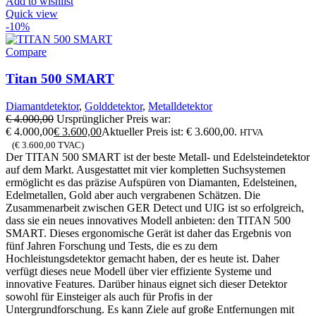
Add to wishlist
Quick view
-10%
Compare
Titan 500 SMART
Diamantdetektor
,
Golddetektor
,
Metalldetektor
€
4.000,00
Ursprünglicher Preis war:
€ 4.000,00
€
3.600,00
Aktueller Preis ist: € 3.600,00.
HTVA
(
€
3.600,00
TVAC)
Der TITAN 500 SMART ist der beste Metall- und Edelsteindetektor
auf dem Markt. Ausgestattet mit vier kompletten Suchsystemen
ermöglicht es das präzise Aufspüren von Diamanten, Edelsteinen,
Edelmetallen, Gold aber auch vergrabenen Schätzen. Die
Zusammenarbeit zwischen GER Detect und UIG ist so erfolgreich,
dass sie ein neues innovatives Modell anbieten: den TITAN 500
SMART. Dieses ergonomische Gerät ist daher das Ergebnis von
fünf Jahren Forschung und Tests, die es zu dem
Hochleistungsdetektor gemacht haben, der es heute ist. Daher
verfügt dieses neue Modell über vier effiziente Systeme und
innovative Features. Darüber hinaus eignet sich dieser Detektor
sowohl für Einsteiger als auch für Profis in der
Untergrundforschung. Es kann Ziele auf große Entfernungen mit