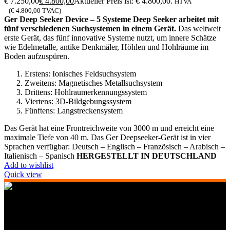
€ 7.250,00
€
4.800,00
Aktueller Preis ist: € 4.800,00.
HTVA
(
€
4.800,00
TVAC)
Ger Deep Seeker Device – 5 Systeme
Deep Seeker arbeitet mit
fünf verschiedenen Suchsystemen in einem Gerät.
Das weltweit
erste Gerät, das fünf innovative Systeme nutzt, um innere Schätze
wie Edelmetalle, antike Denkmäler, Höhlen und Hohlräume im
Boden aufzuspüren.
Erstens: Ionisches Feldsuchsystem
Zweitens: Magnetisches Metallsuchsystem
Drittens: Hohlraumerkennungssystem
Viertens: 3D-Bildgebungssystem
Fünftens: Langstreckensystem
Das Gerät hat eine Frontreichweite von 3000 m und erreicht eine
maximale Tiefe von 40 m. Das Ger Deepseeker-Gerät ist in vier
Sprachen verfügbar: Deutsch – Englisch – Französisch – Arabisch –
Italienisch – Spanisch
HERGESTELLT IN DEUTSCHLAND
Add to wishlist
Quick view
268 Boulevard Clemenceau, 59700 Marcq-en-Barœul, Lille,
Frankreich