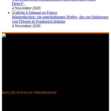
Detect“.
4 November 2020
Magnetfischen: ein unterhaltsames Hobby, das zur Säuberung
von Flüssen in Frankreich beiträgt
4 November 2020
268 Boulevard Clemenceau, 59700 Marcq-en-Barœul, Lille,
Frankreich
351 Avenue Rogier, 1030 Brüssel, Belgien
Telefon &
WhatsApp: FR (+33) 0643752370
BE (+32) 0484676625
E-Mail:
info@gerdetect.fr
BESUCHE NUR NACH VEREINBARUNG
Neueste Blogbeiträge