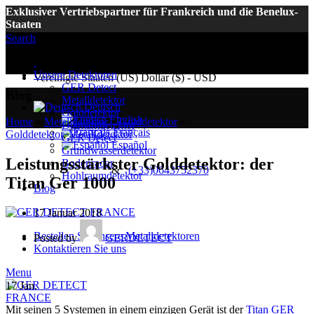
Exklusiver Vertriebspartner für Frankreich und die Benelux-
Staaten
Search
Euro (€) - EUR
Unsere Detektoren
Vereinigte Staaten (US) Dollar ($) - USD
GER Detect
Blog
Metalldetektor
Deutsch
Golddetektor
English
Home
»
Metalldetektor
»
Golddetektor
»
Diamantdetektor
Français
Golddetektor
,
Metalldetektor
GER Detect
Español
Grundwasserdetektor
Leistungsstärkster Golddetektor: der
Bodenradar
&
(+33)0643752370
Hohlraumdetektor
Titan Ger 1000
Blog
17 Januar 2018
Bestellen Sie unsere Metalldetektoren
Posted by
GERDETECT
Kontaktieren Sie uns
Menu
17
Jan.
Mit seinen 5 Systemen in einem einzigen Gerät ist der
Titan GER