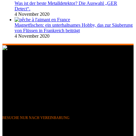
Was ist der beste Metalldetektor? Die Auswahl „GER
Detect“.
4 November 2020
Magnetfischen: ein unterhaltsames Hobby, das zur Säuberung
von Flüssen in Frankreich beiträgt
4 November 2020
268 Boulevard Clemenceau, 59700 Marcq-en-Barœul, Lille,
Frankreich
351 Avenue Rogier, 1030 Brüssel, Belgien
Telefon &
WhatsApp: FR (+33) 0643752370
BE (+32) 0484676625
E-Mail:
info@gerdetect.fr
BESUCHE NUR NACH VEREINBARUNG
Neueste Blogbeiträge