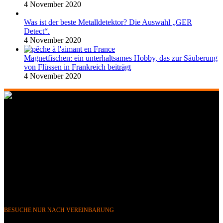
4 November 2020
Was ist der beste Metalldetektor? Die Auswahl „GER
Detect“.
4 November 2020
Magnetfischen: ein unterhaltsames Hobby, das zur Säuberung
von Flüssen in Frankreich beiträgt
4 November 2020
268 Boulevard Clemenceau, 59700 Marcq-en-Barœul, Lille,
Frankreich
351 Avenue Rogier, 1030 Brüssel, Belgien
Telefon &
WhatsApp: FR (+33) 0643752370
BE (+32) 0484676625
E-Mail:
info@gerdetect.fr
BESUCHE NUR NACH VEREINBARUNG