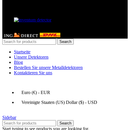
Unser Partner
GERDETECT @ 2024 - All rights reserved
Search
Startseite
Unsere Detektoren
Blog
Bestellen Sie unsere Metalldetektoren
Kontaktieren Sie uns
Euro (€) - EUR
Vereinigte Staaten (US) Dollar ($) - USD
Sidebar
Search
Start typing to see products you are looking for.