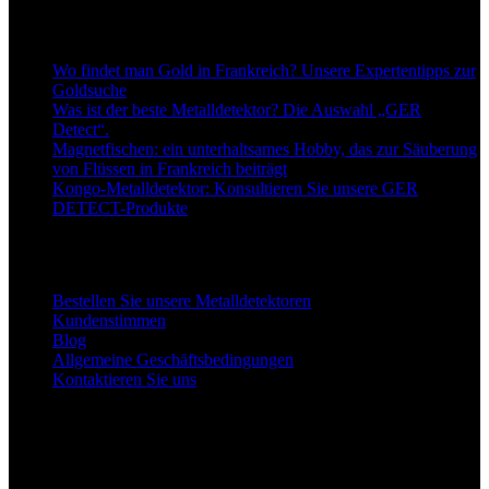
Neueste Blogbeiträge
Wo findet man Gold in Frankreich? Unsere Expertentipps zur
Goldsuche
Was ist der beste Metalldetektor? Die Auswahl „GER
Detect“.
Magnetfischen: ein unterhaltsames Hobby, das zur Säuberung
von Flüssen in Frankreich beiträgt
Kongo-Metalldetektor: Konsultieren Sie unsere GER
DETECT-Produkte
Links zu unseren Detektoren
Bestellen Sie unsere Metalldetektoren
Kundenstimmen
Blog
Allgemeine Geschäftsbedingungen
Kontaktieren Sie uns
Unsere Facebook-Seite