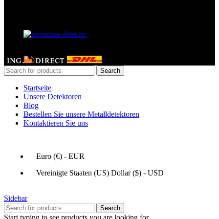
Unser Partner
GERDETECT @ 2024 - All rights reserved
Search
Startseite
Unsere Detektoren
Blog
Bestellen Sie unsere Metalldetektoren
Kontaktieren Sie uns
Euro (€) - EUR
Vereinigte Staaten (US) Dollar ($) - USD
Sidebar
Search
Start typing to see products you are looking for.