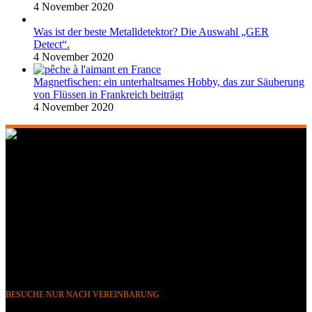
4 November 2020
Was ist der beste Metalldetektor? Die Auswahl „GER
Detect“.
4 November 2020
Magnetfischen: ein unterhaltsames Hobby, das zur Säuberung
von Flüssen in Frankreich beiträgt
4 November 2020
268 Boulevard Clemenceau, 59700 Marcq-en-Barœul, Lille,
Frankreich
351 Avenue Rogier, 1030 Brüssel, Belgien
Telefon &
WhatsApp: FR (+33) 0643752370
BE (+32) 0484676625
E-Mail:
info@gerdetect.fr
BESUCHE NUR NACH VEREINBARUNG