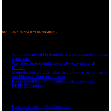
Telefon &
WhatsApp: FR (+33) 0643752370
BE (+32) 0484676625
E-Mail:
info@gerdetect.fr
BESUCHE NUR NACH VEREINBARUNG
Neueste Blogbeiträge
Wo findet man Gold in Frankreich? Unsere Expertentipps zur
Goldsuche
Was ist der beste Metalldetektor? Die Auswahl „GER
Detect“.
Magnetfischen: ein unterhaltsames Hobby, das zur Säuberung
von Flüssen in Frankreich beiträgt
Kongo-Metalldetektor: Konsultieren Sie unsere GER
DETECT-Produkte
Links zu unseren Detektoren
Bestellen Sie unsere Metalldetektoren