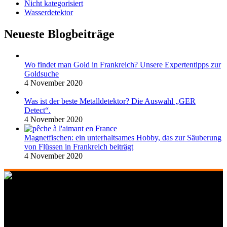
Nicht kategorisiert
Wasserdetektor
Neueste Blogbeiträge
Wo findet man Gold in Frankreich? Unsere Expertentipps zur
Goldsuche
4 November 2020
Was ist der beste Metalldetektor? Die Auswahl „GER
Detect“.
4 November 2020
Magnetfischen: ein unterhaltsames Hobby, das zur Säuberung
von Flüssen in Frankreich beiträgt
4 November 2020
268 Boulevard Clemenceau, 59700 Marcq-en-Barœul, Lille,
Frankreich
351 Avenue Rogier, 1030 Brüssel, Belgien