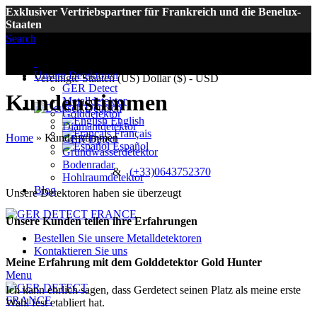
Exklusiver Vertriebspartner für Frankreich und die Benelux-
Staaten
Search
Euro (€) - EUR
Unsere Detektoren
Vereinigte Staaten (US) Dollar ($) - USD
GER Detect
Kundenstimmen
Metalldetektor
Deutsch
Golddetektor
English
Diamantdetektor
Français
Home
»
Kundenstimmen
GER Detect
Español
Grundwasserdetektor
Bodenradar
&
(+33)0643752370
Hohlraumdetektor
Blog
Unsere Detektoren haben sie überzeugt
Unsere Kunden teilen ihre Erfahrungen
Bestellen Sie unsere Metalldetektoren
Kontaktieren Sie uns
Meine Erfahrung mit dem Golddetektor Gold Hunter
Menu
Ich kann ehrlich sagen, dass Gerdetect seinen Platz als meine erste
Wahl fest etabliert hat.