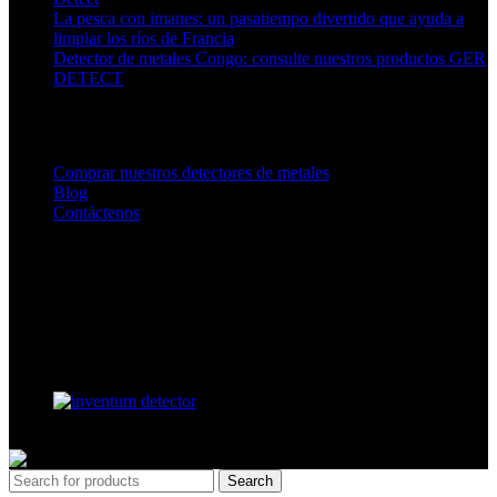
La pesca con imanes: un pasatiempo divertido que ayuda a
limpiar los ríos de Francia
Detector de metales Congo: consulte nuestros productos GER
DETECT
Enlaces a nuestros detectores
Comprar nuestros detectores de metales
Blog
Contáctenos
Nuestra página de Facebook
Nuestro socio
GERDETECT @ 2024 - All rights reserved
Search