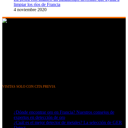
limpiar los ríos de Francia
4 noviembre 2020
268 Boulevard Clemenceau, 59700 Marcq-en-Barœul, Lille,
Francia
351 Avenue Rogier, 1030 Bruselas, Bélgica
Teléfono y WhatsApp: FR (+33) 0643752370 BE (+32)
0484676625
Correo electrónico:
info@gerdetect.fr
VISITAS SOLO CON CITA PREVIA
Últimas publicaciones del blog
¿Dónde encontrar oro en Francia? Nuestros consejos de
expertos en detección de oro
¿Cuál es el mejor detector de metales? La selección de GER
Detect