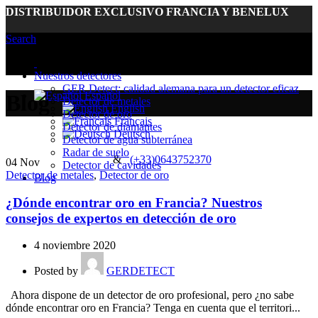
DISTRIBUIDOR EXCLUSIVO FRANCIA Y BENELUX
Search
Euro (€) - EUR
Dólar de los Estados Unidos (US) ($) - USD
Nuestros detectores
GER Detect: calidad alemana para un detector eficaz
Español
Blog
Detector de metales
English
Detector de oro
Français
Detector de diamantes
Deutsch
Detector de agua subterránea
Radar de suelo
&
(+33)0643752370
04
Nov
Detector de cavidades
Detector de metales
,
Detector de oro
Blog
¿Dónde encontrar oro en Francia? Nuestros
consejos de expertos en detección de oro
4 noviembre 2020
Posted by
GERDETECT
Ahora dispone de un detector de oro profesional, pero ¿no sabe
dónde encontrar oro en Francia? Tenga en cuenta que el territori...